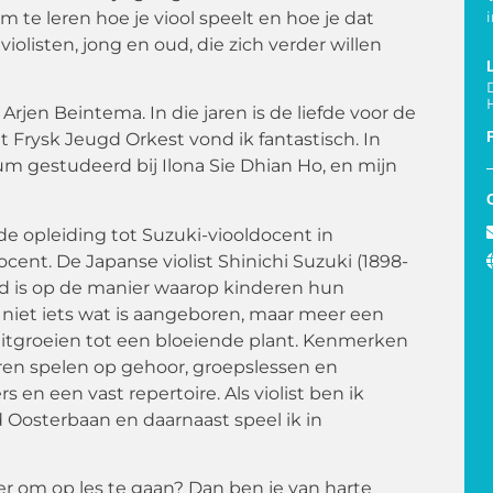
te leren hoe je viool speelt en hoe je dat
olisten, jong en oud, die zich verder willen
Arjen Beintema. In die jaren is de liefde voor de
t Frysk Jeugd Orkest vond ik fantastisch. In
um gestudeerd bij Ilona Sie Dhian Ho, en mijn
de opleiding tot Suzuki-viooldocent in
nt. De Japanse violist Shinichi Suzuki (1898-
d is op de manier waarop kinderen hun
 niet iets wat is aangeboren, maar meer een
uitgroeien tot een bloeiende plant. Kenmerken
eren spelen op gehoor, groepslessen en
s en een vast repertoire. Als violist ben ik
 Oosterbaan en daarnaast speel ik in
ver om op les te gaan? Dan ben je van harte