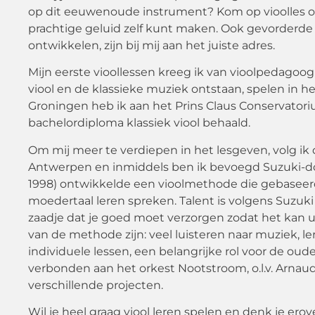
op dit eeuwenoude instrument? Kom op vioolles om 
prachtige geluid zelf kunt maken. Ook gevorderde vi
ontwikkelen, zijn bij mij aan het juiste adres.
Mijn eerste vioollessen kreeg ik van vioolpedagoog 
viool en de klassieke muziek ontstaan, spelen in he
Groningen heb ik aan het Prins Claus Conservatori
bachelordiploma klassiek viool behaald.
Om mij meer te verdiepen in het lesgeven, volg ik 
Antwerpen en inmiddels ben ik bevoegd Suzuki-doce
1998) ontwikkelde een vioolmethode die gebaseer
moedertaal leren spreken. Talent is volgens Suzuki
zaadje dat je goed moet verzorgen zodat het kan 
van de methode zijn: veel luisteren naar muziek, l
individuele lessen, een belangrijke rol voor de ouder
verbonden aan het orkest Nootstroom, o.l.v. Arnaud
verschillende projecten.
Wil je heel graag viool leren spelen en denk je ero