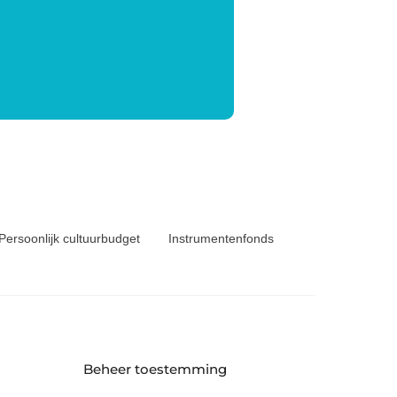
Persoonlijk cultuurbudget
Instrumentenfonds
Beheer toestemming
6 KS Heerenveen