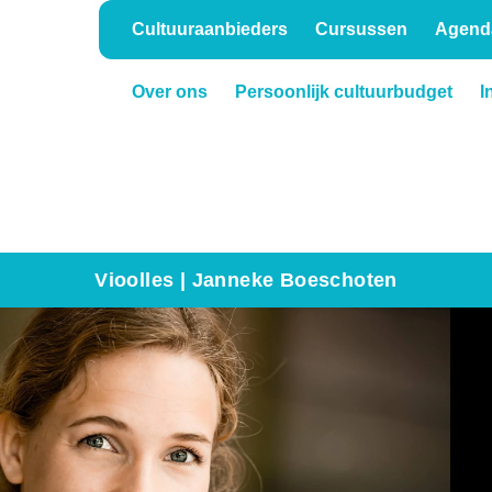
Cultuuraanbieders
Cursussen
Agend
Over ons
Persoonlijk cultuurbudget
I
Onderwijs
Verhuur
Vioolles | Janneke Boeschoten