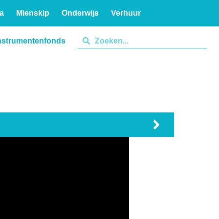
a
Mienskip
Onderwijs
Verhuur
nstrumentenfonds