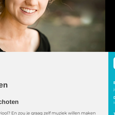
en
choten
viool? En zou je graag zelf muziek willen maken