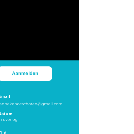
Aanmelden
Email
jannekeboeschoten@gmail.com
Datum
in overleg
Tijd