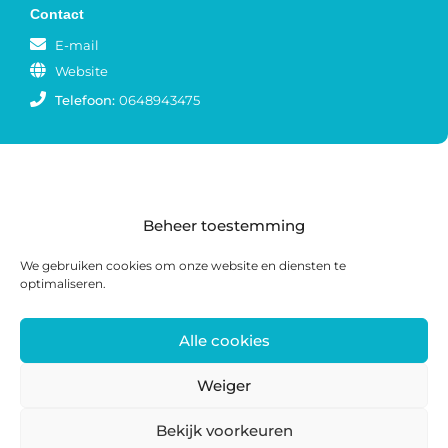
Contact
E-mail
Website
Telefoon:
0648943475
Beheer toestemming
We gebruiken cookies om onze website en diensten te
optimaliseren.
Alle cookies
Postadres: Postbus 285, 8440 AG Heerenveen |
Bezoekadres: Zwanedrift 2, 8446 KS Heerenveen
Weiger
0513 468 158 | info@ateliersmajeur.nl
Bekijk voorkeuren