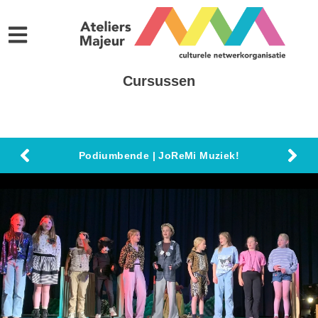
Cursussen
Podiumbende | JoReMi Muziek!