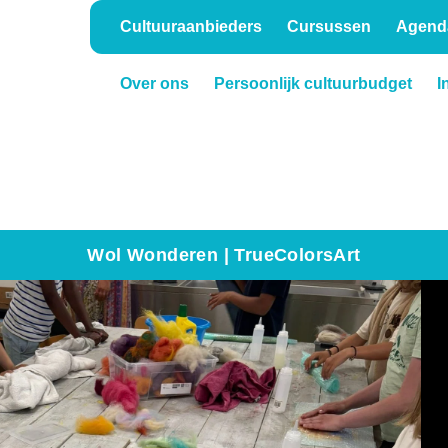
Cultuuraanbieders
Cursussen
Agend
Over ons
Persoonlijk cultuurbudget
I
Onderwijs
Verhuur
Wol Wonderen | TrueColorsArt