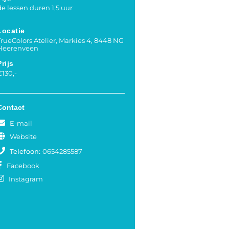
de lessen duren 1,5 uur
Locatie
TrueColors Atelier, Markies 4, 8448 NG
Heerenveen
Prijs
€130,-
Contact
E-mail
Website
Telefoon:
0654285587
Facebook
Instagram