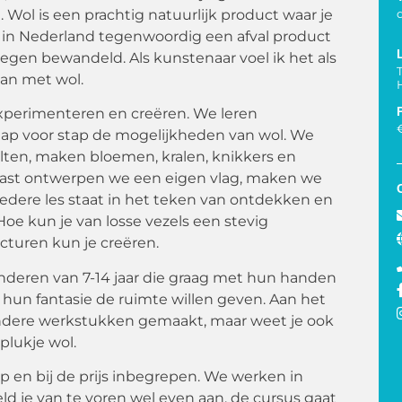
 Wol is een prachtig natuurlijk product waar je
 in Nederland tegenwoordig een afval product
egen bewandeld. Als kunstenaar voel ik het als
kan met wol.
experimenteren en creëren. We leren
ap voor stap de mogelijkheden van wol. We
lten, maken bloemen, kralen, knikkers en
naast ontwerpen we een eigen vlag, maken we
 Iedere les staat in het teken van ontdekken en
Hoe kun je van losse vezels een stevig
turen kun je creëren.
nderen van 7-14 jaar die graag met hun handen
hun fantasie de ruimte willen geven. Aan het
jzondere werkstukken gemaakt, maar weet je ook
plukje wol.
p en bij de prijs inbegrepen. We werken in
ld je van te voren wel even aan, de cursus gaat