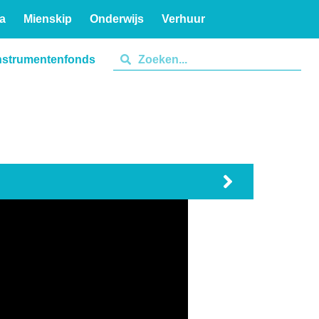
a
Mienskip
Onderwijs
Verhuur
nstrumentenfonds