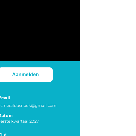
Aanmelden
Email
esmeraldasnoek@gmail.com
Datum
eerste kwartaal 2027
Tijd