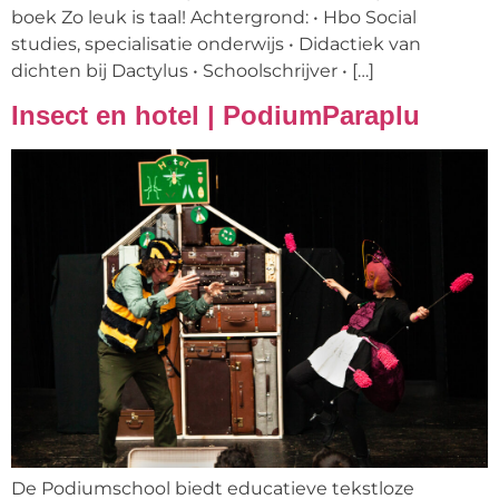
boek Zo leuk is taal! Achtergrond: • Hbo Social
studies, specialisatie onderwijs • Didactiek van
dichten bij Dactylus • Schoolschrijver • […]
Insect en hotel | PodiumParaplu
De Podiumschool biedt educatieve tekstloze