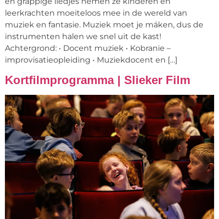
en grappige liedjes nemen ze kinderen en
leerkrachten moeiteloos mee in de wereld van
muziek en fantasie. Muziek moet je máken, dus de
instrumenten halen we snel uit de kast!
Achtergrond: • Docent muziek • Kobranie –
improvisatieopleiding • Muziekdocent en […]
Kortfilmprogramma | Slieker Film