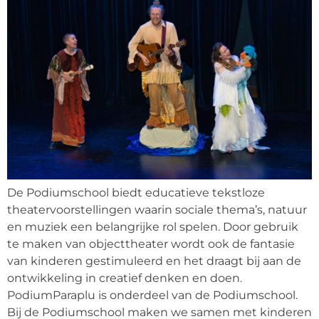
De Podiumschool biedt educatieve tekstloze
theatervoorstellingen waarin sociale thema’s, natuur
en muziek een belangrijke rol spelen. Door gebruik
te maken van objecttheater wordt ook de fantasie
van kinderen gestimuleerd en het draagt bij aan de
ontwikkeling in creatief denken en doen.
PodiumParaplu is onderdeel van de Podiumschool.
Bij de Podiumschool maken we samen met kinderen