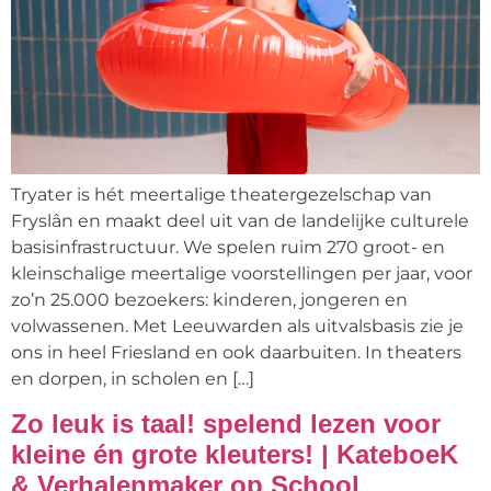
Tryater is hét meertalige theatergezelschap van
Fryslân en maakt deel uit van de landelijke culturele
basisinfrastructuur. We spelen ruim 270 groot- en
kleinschalige meertalige voorstellingen per jaar, voor
zo’n 25.000 bezoekers: kinderen, jongeren en
volwassenen. Met Leeuwarden als uitvalsbasis zie je
ons in heel Friesland en ook daarbuiten. In theaters
en dorpen, in scholen en […]
Zo leuk is taal! spelend lezen voor
kleine én grote kleuters! | KateboeK
& Verhalenmaker op School