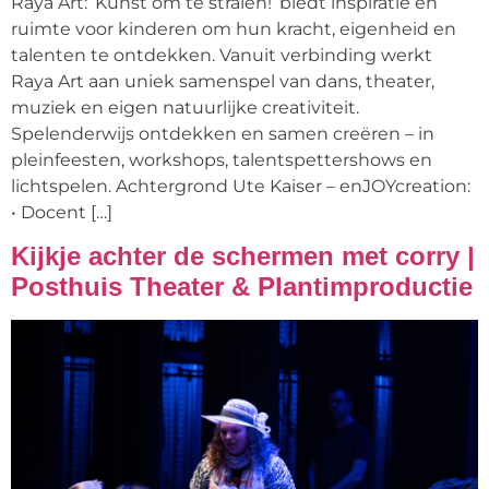
Raya Art: ‘Kunst om te stralen!’ biedt inspiratie en
ruimte voor kinderen om hun kracht, eigenheid en
talenten te ontdekken. Vanuit verbinding werkt
Raya Art aan uniek samenspel van dans, theater,
muziek en eigen natuurlijke creativiteit.
Spelenderwijs ontdekken en samen creëren – in
pleinfeesten, workshops, talentspettershows en
lichtspelen. Achtergrond Ute Kaiser – enJOYcreation:
• Docent […]
Kijkje achter de schermen met corry |
Posthuis Theater & Plantimproductie