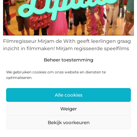
Filmregisseur Mirjam de With geeft leerlingen graag
inzicht in filmmaken! Mirjam regisseerde speelfilms
als Taiki, Mina Moes, Get lost! en Op de dijk. Omdat ze
Beheer toestemming
zo enthousiast is over filmmaken, gaf ze filmlessen
op meer dan 100 scholen. Achtergrond: •
We gebruiken cookies om onze website en diensten te
Filmacademie • Master Filmacademie •
optimaliseren.
Communicatie • Audio Visuele Vormgeving • Staat
regelmatig voor de […]
Alle cookies
Film is illusie | Filmregisseur Mirjam
Weiger
de With
Bekijk voorkeuren